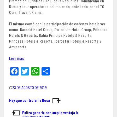
Promoción Turística (OPT) de la República Dominicana en
Rusia y tour-operadores del mercado, ante todo, por el TO
Coral Travel Ukraine.
El mismo contó con la participación de cadenas hoteleras
como: Barceló Hotel Group, Palladium Hotel Group, Princess
Hotels & Resorts, Bahía Principe Hotels & Resorts,
Princess Hotels & Resorts, Iberostar Hotels & Resorts y
Amresorts.
Leer mas
Fa
T
W
Sh
ce
wi
ha
ar
bo
tt
ts
e
23 DE AGOSTO DE 2019
ok
er
A
Hay que controlar la Boca
Navegación
pp
de
Paliza ganaría con amplia ventaja la