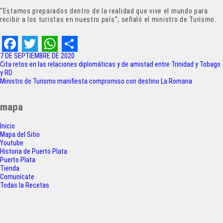
“Estamos preparados dentro de la realidad que vive el mundo para
recibir a los turistas en nuestro país”, señaló el ministro de Turismo.
F
T
W
S
7 DE SEPTIEMBRE DE 2020
Navegación
Cita retos en las relaciones diplomáticas y de amistad entre Trinidad y Tobago
a
w
h
h
y RD
de
Ministro de Turismo manifiesta compromiso con destino La Romana
c
i
a
a
entradas
e
t
t
r
mapa
b
t
s
e
Inicio
o
e
A
Mapa del Sitio
Youtube
o
r
p
Historia de Puerto Plata
Puerto Plata
k
p
Tienda
Comunícate
Todas la Recetas