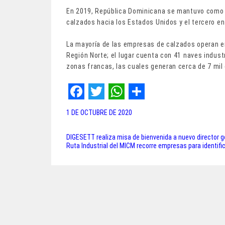
En 2019, República Dominicana se mantuvo como u
calzados hacia los Estados Unidos y el tercero en
La mayoría de las empresas de calzados operan en
Región Norte; el lugar cuenta con 41 naves indus
zonas francas, las cuales generan cerca de 7 mil
F
T
W
S
1 DE OCTUBRE DE 2020
a
w
h
h
c
i
a
a
DIGESETT realiza misa de bienvenida a nuevo director ge
Navegación
Ruta Industrial del MICM recorre empresas para identifi
e
t
t
r
de
b
t
s
e
entradas
o
e
A
o
r
p
k
p