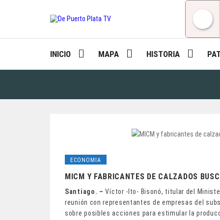
Skip
to
content
INICIO
MAPA
HISTORIA
PA
ECONOMIA
MICM Y FABRICANTES DE CALZADOS BUSC
Santiago. –
Víctor -Ito- Bisonó, titular del Mini
reunión con representantes de empresas del sub
sobre posibles acciones para estimular la produc