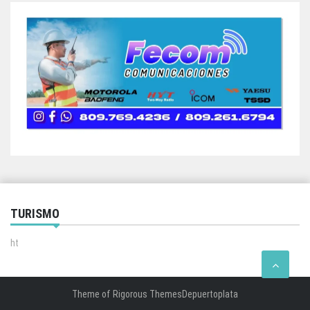
TURISMO
ht
Theme of
Rigorous Themes
Depuertoplata