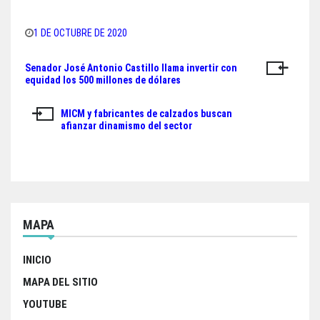
ce
wi
ha
ar
bo
tt
ts
e
1 DE OCTUBRE DE 2020
ok
er
A
Senador José Antonio Castillo llama invertir con
Navegación
pp
equidad los 500 millones de dólares
de
MICM y fabricantes de calzados buscan
entradas
afianzar dinamismo del sector
MAPA
INICIO
MAPA DEL SITIO
YOUTUBE