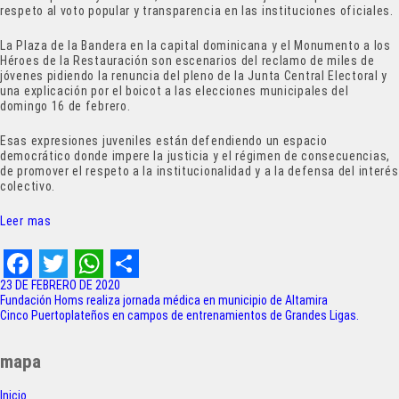
respeto al voto popular y transparencia en las instituciones oficiales.
La Plaza de la Bandera en la capital dominicana y el Monumento a los
Héroes de la Restauración son escenarios del reclamo de miles de
jóvenes pidiendo la renuncia del pleno de la Junta Central Electoral y
una explicación por el boicot a las elecciones municipales del
domingo 16 de febrero.
Esas expresiones juveniles están defendiendo un espacio
democrático donde impere la justicia y el régimen de consecuencias,
de promover el respeto a la institucionalidad y a la defensa del interés
colectivo.
Leer mas
F
T
W
S
23 DE FEBRERO DE 2020
Navegación
Fundación Homs realiza jornada médica en municipio de Altamira
a
w
h
h
Cinco Puertoplateños en campos de entrenamientos de Grandes Ligas.
de
c
i
a
a
entradas
mapa
e
t
t
r
Inicio