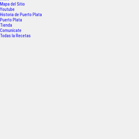
b
t
s
e
Mapa del Sitio
o
e
A
Youtube
Historia de Puerto Plata
o
r
p
Puerto Plata
Tienda
k
p
Comunícate
Todas la Recetas