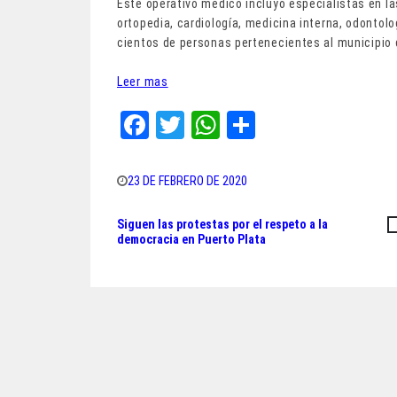
Este operativo médico incluyó especialistas en las
ortopedia, cardiología, medicina interna, odontol
cientos de personas pertenecientes al municipio
Leer mas
Fa
T
W
Sh
ce
wi
ha
ar
bo
tt
ts
e
23 DE FEBRERO DE 2020
ok
er
A
Siguen las protestas por el respeto a la
Navegación
pp
democracia en Puerto Plata
de
entradas