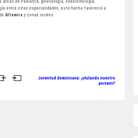
 áreas de Pediatría, ginecología, endocrinología,
ogía entre otras especialidades, este hecho favoreció a
 de
Altamira
y zonas rurales.
Juventud dominicana: ¡ululando nuestro
porvenir!