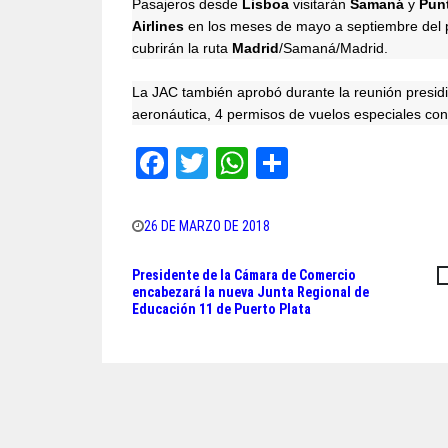
Pasajeros desde
Lisboa
visitarán
Samaná
y
Pun
Airlines
en los meses de mayo a septiembre del 
cubrirán la ruta
Madrid
/Samaná/Madrid.
La JAC también aprobó durante la reunión presid
aeronáutica, 4 permisos de vuelos especiales con
Fa
T
W
Sh
ce
wi
ha
ar
bo
tt
ts
e
26 DE MARZO DE 2018
ok
er
A
Presidente de la Cámara de Comercio
Navegación
pp
encabezará la nueva Junta Regional de
Educación 11 de Puerto Plata
de
entradas