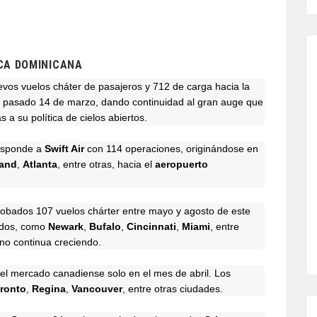
CA DOMINICANA
vos vuelos cháter de pasajeros y 712 de carga hacia la
l pasado 14 de marzo, dando continuidad al gran auge que
s a su política de cielos abiertos.
esponde a
Swift Air
con 114 operaciones, originándose en
land
,
Atlanta
, entre otras, hacia el
aeropuerto
robados 107 vuelos chárter entre mayo y agosto de este
idos, como
Newark
,
Bufalo
,
Cincinnati
,
Miami
, entre
ano continua creciendo.
el mercado canadiense solo en el mes de abril. Los
ronto
,
Regina
,
Vancouver
, entre otras ciudades.