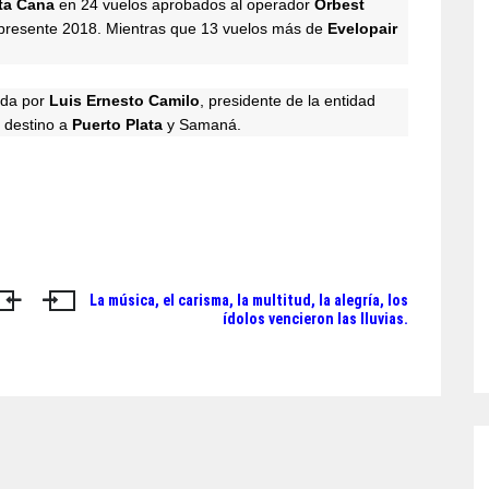
ta Cana
en 24 vuelos aprobados al operador
Orbest
presente 2018. Mientras que 13 vuelos más de
Evelopair
ida por
Luis Ernesto Camilo
, presidente de la entidad
 destino a
Puerto Plata
y Samaná.
La música, el carisma, la multitud, la alegría, los
ídolos vencieron las lluvias.