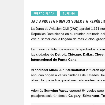
PUERTO PLATA
TURISMO
JAC APRUEBA NUEVOS VUELOS A REPÚBLI
La Junta de Aviación Civil (
JAC
) aprobó 1,171 nue
República Dominicana en su reunión ordinaria de
vive el sector con la llegada de más vuelos, gracia
La mayor cantidad de vuelos de aprobados, corr
las ciudades de
Detroit
,
Chicago
,
Dallas
,
Cleve
Internacional de Punta Cana
.
Al operador
Miami Air International
le fueron ap
año, con origen a varias ciudades de Estados Un
otras., lo que indica que el mercado norteameric
Además
Sunwing Vacay
operará 64 vuelos para 
pasajeros saldrán desde
Calgary
,
Edmonton
,
To