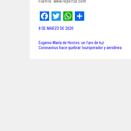
Fuente: www.reportur.com
F
T
W
S
8 DE MARZO DE 2020
a
w
h
h
c
i
a
a
Eugenio María de Hostos: un faro de luz
Navegación
Coronavirus hace quebrar touroperador y aerolínea
e
t
t
r
de
b
t
s
e
entradas
o
e
A
o
r
p
k
p