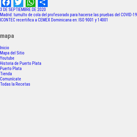
F
T
W
S
3 DE SEPTIEMBRE DE 2020
Navegación
Madrid: tumulto de cola del profesorado para hacerse las pruebas del COVID-19
a
w
h
h
ICONTEC recertifica a CEMEX Dominicana en: ISO 9001 y 14001
de
c
i
a
a
entradas
mapa
e
t
t
r
Inicio
b
t
s
e
Mapa del Sitio
o
e
A
Youtube
Historia de Puerto Plata
o
r
p
Puerto Plata
Tienda
k
p
Comunícate
Todas la Recetas