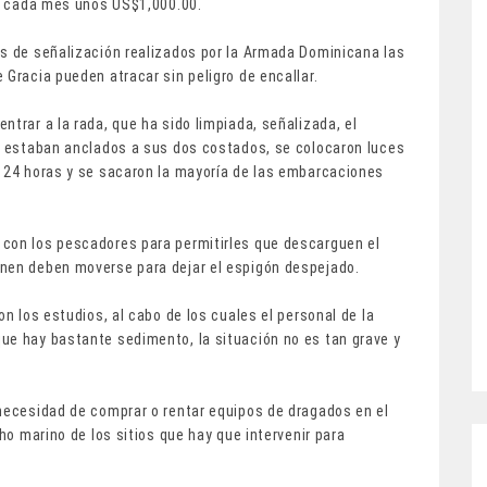
ta cada mes unos US$1,000.00.
os de señalización realizados por la Armada Dominicana las
 Gracia pueden atracar sin peligro de encallar.
trar a la rada, que ha sido limpiada, señalizada, el
ue estaban anclados a sus dos costados, se colocaron luces
s 24 horas y se sacaron la mayoría de las embarcaciones
 con los pescadores para permitirles que descarguen el
inen deben moverse para dejar el espigón despejado.
on los estudios, al cabo de los cuales el personal de la
ue hay bastante sedimento, la situación no es tan grave y
 necesidad de comprar o rentar equipos de dragados en el
cho marino de los sitios que hay que intervenir para
.