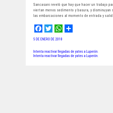
Sancasani reveló que hay que hacer un trabajo pa
viertan menos sedimento y basura, y disminuyan s
las embarcaciones al momento de entrada y salid
F
T
W
S
5 DE ENERO DE 2018
a
w
h
h
c
i
a
a
Intenta reactivar llegadas de yates a Luperón.
Navegación
Intenta reactivar llegadas de yates a Luperón.
e
t
t
r
de
b
t
s
e
entradas
o
e
A
o
r
p
k
p