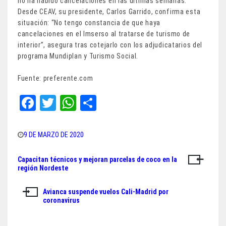
no ha habido cancelaciones en las últimas semanas.
Desde CEAV, su presidente, Carlos Garrido, confirma esta
situación: “No tengo constancia de que haya
cancelaciones en el Imserso al tratarse de turismo de
interior”, asegura tras cotejarlo con los adjudicatarios del
programa Mundiplan y Turismo Social.
Fuente: preferente.com
Fa
T
W
Sh
ce
wi
ha
ar
bo
tt
ts
e
9 DE MARZO DE 2020
ok
er
A
Capacitan técnicos y mejoran parcelas de coco en la
Navegación
pp
región Nordeste
de
Avianca suspende vuelos Cali-Madrid por
entradas
coronavirus