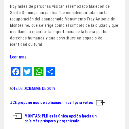
Hoy miles de personas visitan el remozado Malecón de
Santo Domingo, cuya obra fue complementada con la
recuperación del abandonado Monumento Fray Antonio de
Montesino, que se erige como el símbolo de la ciudad y que
nos llama a recordar la importancia de la lucha por los
derechos humanos y que constituye un espacio de
identidad cultural.
Leer mas
F
T
W
S
a
w
h
h
12 DE DICIEMBRE DE 2019
c
i
a
a
JCE propone uso de aplicación móvil para votos
Navegación
e
t
t
r
de
b
t
s
e
MONTAS: PLD es la única opción hacia un
país más próspero y organizado
o
e
A
entradas