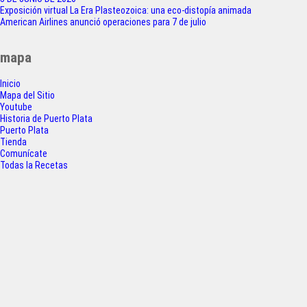
F
T
W
S
Navegación
Exposición virtual La Era Plasteozoica: una eco-distopía animada
a
w
h
h
American Airlines anunció operaciones para 7 de julio
de
c
i
a
a
entradas
mapa
e
t
t
r
Inicio
b
t
s
e
Mapa del Sitio
o
e
A
Youtube
Historia de Puerto Plata
o
r
p
Puerto Plata
Tienda
k
p
Comunícate
Todas la Recetas