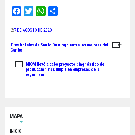
Fa
T
W
Sh
ce
wi
ha
ar
bo
tt
ts
e
7 DE AGOSTO DE 2020
ok
er
A
Tres hoteles de Santo Domingo entre los mejores del
Navegación
pp
Caribe
de
MICM llevó a cabo proyecto diagnóstico de
entradas
producción más limpia en empresas de la
región sur
MAPA
INICIO