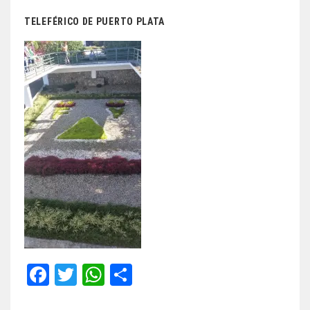
TELEFÉRICO DE PUERTO PLATA
Fa
T
W
Sh
ce
wi
ha
ar