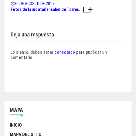
bo
tt
ts
e
30 DE AGOSTO DE 2017
Fotos de la montaña Isabel de Torres.
Navegación
ok
er
A
pp
de
entradas
Deja una respuesta
Lo siento, debes estar
conectado
para publicar un
comentario.
MAPA
INICIO
MAPA DEL SITIO