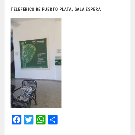
TELEFÉRICO DE PUERTO PLATA, SALA ESPERA
Fa
T
W
Sh
ce
wi
ha
ar