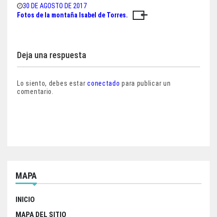
bo
tt
ts
e
30 DE AGOSTO DE 2017
Fotos de la montaña Isabel de Torres.
Navegación
ok
er
A
pp
de
entradas
Deja una respuesta
Lo siento, debes estar
conectado
para publicar un
comentario.
MAPA
INICIO
MAPA DEL SITIO