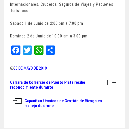
Internacionales, Cruceros, Seguros de Viajes y Paquetes
Turísticos.
Sábado 1 de Junio de 2:00 pm a 7:00 pm
Domingo 2 de Junio de 10:00 am a 3:00 pm
Fa
T
W
Sh
ce
wi
ha
ar
bo
tt
ts
e
30 DE MAYO DE 2019
ok
er
A
Cámara de Comercio de Puerto Plata recibe
Navegación
pp
reconocimiento durante
de
Capacitan técnicos de Gestión de Riesgo en
entradas
manejo de drone