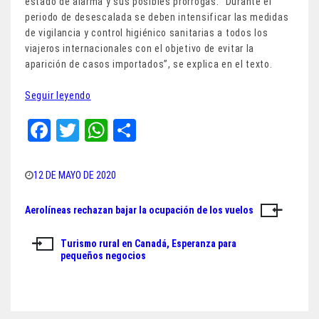
estado de alarma y sus posibles prórrogas. “Durante el
periodo de desescalada se deben intensificar las medidas
de vigilancia y control higiénico sanitarias a todos los
viajeros internacionales con el objetivo de evitar la
aparición de casos importados”, se explica en el texto.
Seguir leyendo
Fa
T
W
Sh
ce
wi
ha
ar
bo
tt
ts
e
12 DE MAYO DE 2020
ok
er
A
Aerolíneas rechazan bajar la ocupación de los vuelos
Navegación
pp
de
Turismo rural en Canadá, Esperanza para
pequeños negocios
entradas