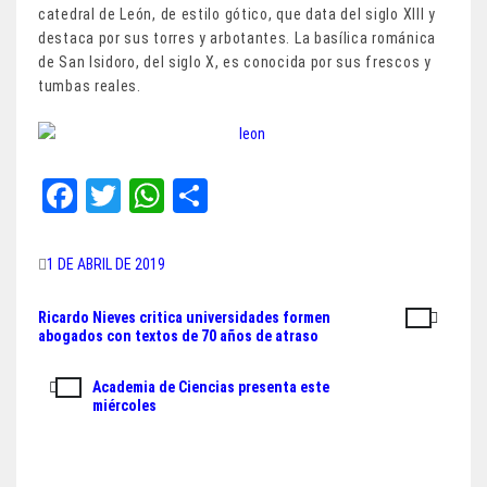
catedral de León, de estilo gótico, que data del siglo XIII y
destaca por sus torres y arbotantes. La basílica románica
de San Isidoro, del siglo X, es conocida por sus frescos y
tumbas reales.
Fa
T
W
Sh
ce
wi
ha
ar
bo
tt
ts
e
1 DE ABRIL DE 2019
ok
er
A
Ricardo Nieves critica universidades formen
Navegación
pp
abogados con textos de 70 años de atraso
de
Academia de Ciencias presenta este
entradas
miércoles