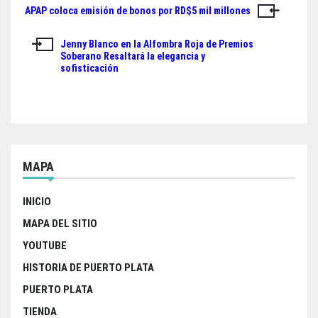
c
i
a
a
APAP coloca emisión de bonos por RD$5 mil millones
Navegación
e
t
t
r
de
b
t
s
e
Jenny Blanco en la Alfombra Roja de Premios
Soberano Resaltará la elegancia y
o
e
A
entradas
sofisticación
o
r
p
k
p
MAPA
INICIO
MAPA DEL SITIO
YOUTUBE
HISTORIA DE PUERTO PLATA
PUERTO PLATA
TIENDA