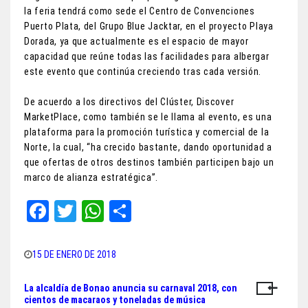
la feria tendrá como sede el Centro de Convenciones
Puerto Plata, del Grupo Blue Jacktar, en el proyecto Playa
Dorada, ya que actualmente es el espacio de mayor
capacidad que reúne todas las facilidades para albergar
este evento que continúa creciendo tras cada versión.
De acuerdo a los directivos del Clúster, Discover
MarketPlace, como también se le llama al evento, es una
plataforma para la promoción turística y comercial de la
Norte, la cual, “ha crecido bastante, dando oportunidad a
que ofertas de otros destinos también participen bajo un
marco de alianza estratégica”.
Fa
T
W
Sh
ce
wi
ha
ar
bo
tt
ts
e
15 DE ENERO DE 2018
ok
er
A
La alcaldía de Bonao anuncia su carnaval 2018, con
Navegación
pp
cientos de macaraos y toneladas de música