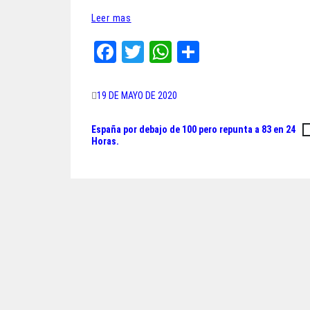
Leer mas
Fa
T
W
Sh
ce
wi
ha
ar
bo
tt
ts
e
19 DE MAYO DE 2020
ok
er
A
España por debajo de 100 pero repunta a 83 en 24
Navegación
pp
Horas.
de
entradas