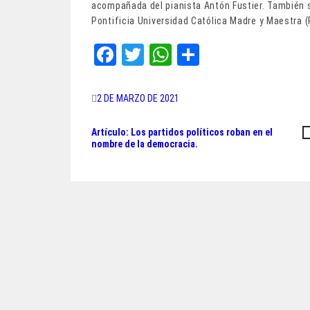
acompañada del pianista Antón Fustier. También se
Pontificia Universidad Católica Madre y Maestra
Fa
T
W
Sh
ce
wi
ha
ar
bo
tt
ts
e
2 DE MARZO DE 2021
ok
er
A
Artículo: Los partidos políticos roban en el
Navegación
pp
nombre de la democracia.
de
entradas