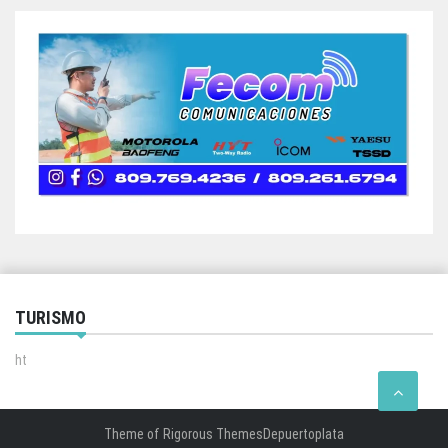
TURISMO
ht
Theme of
Rigorous Themes
Depuertoplata