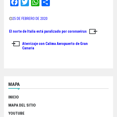
Fa
T
W
Sh
ce
wi
ha
ar
bo
tt
ts
e
25 DE FEBRERO DE 2020
ok
er
A
El norte de Italia está paralizado por coronavirus
Navegación
pp
de
Aterrizaje con Calima Aeropuerto de Gran
Canaria
entradas
MAPA
INICIO
MAPA DEL SITIO
YOUTUBE