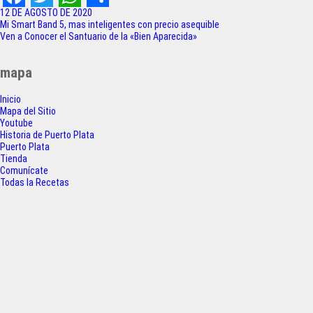
F
T
W
S
12 DE AGOSTO DE 2020
Navegación
Mi Smart Band 5, mas inteligentes con precio asequible
a
w
h
h
Ven a Conocer el Santuario de la «Bien Aparecida»
de
c
i
a
a
entradas
mapa
e
t
t
r
Inicio
b
t
s
e
Mapa del Sitio
o
e
A
Youtube
Historia de Puerto Plata
o
r
p
Puerto Plata
Tienda
k
p
Comunícate
Todas la Recetas