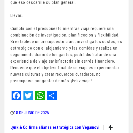
que eso descarrile su plan general.
Llevar…
Cumplir con el presupuesto mientras viaja requiere una
combinación de investigación, planificación y flexibilidad.
Si establece un presupuesto claro, investiga los costos, es
estratégico con el alojamiento y las comidas y realiza un
seguimiento diario de los gastos, podrá disfrutar de una
experiencia de viaje satisfactoria sin estrés financiero.
Recuerde que el objetivo final de un viaje es experimentar
nuevas culturas y crear recuerdos duraderos, no
preocuparse por gastar de más. ¡Feliz viaje!
F
T
W
S
a
w
h
h
18 DE JUNIO DE 2025
c
i
a
a
Lynk & Co firma alianza estratégica con Vegamovil
Navegación