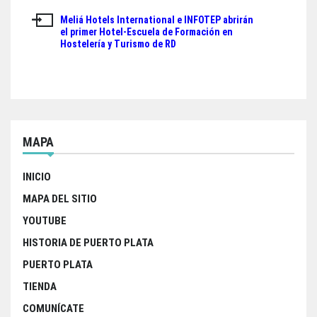
e
t
t
r
de
b
t
s
e
Meliá Hotels International e INFOTEP abrirán
el primer Hotel-Escuela de Formación en
o
e
A
entradas
Hostelería y Turismo de RD
o
r
p
k
p
MAPA
INICIO
MAPA DEL SITIO
YOUTUBE
HISTORIA DE PUERTO PLATA
PUERTO PLATA
TIENDA
COMUNÍCATE