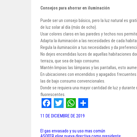
Consejos para ahorrar en iluminación
Puede ser un consejo básico, pero la luz natural es grat
de luz solar al día (más de ocho).
Usar colores claros en las paredes y techos nos permit
Adapta la iluminación a las necesidades de cada habita
Regula la iluminación a tus necesidades y da preferencia
No dejes encendidas luces de aquellas habitaciones donde
terraza, que sea de bajo consumo.
Mantén limpias las lámparas y las pantallas, esto aume
En ubicaciones con encendidos y apagados frecuentes e
las de bajo consumo convencionales.
Donde se requiera una mayor cantidad de luz y durante
fluorescentes.
F
T
W
S
11 DE DICIEMBRE DE 2019
a
w
h
h
c
i
a
a
El gas envasado y su uso mas común
Navegación
ASOFER elige nueva directiva como presidente