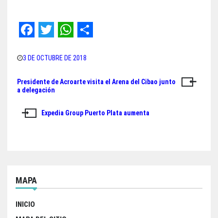
F
T
W
S
a
w
h
h
3 DE OCTUBRE DE 2018
c
i
a
a
Presidente de Acroarte visita el Arena del Cibao junto
Navegación
e
t
t
r
a delegación
de
b
t
s
e
Expedia Group Puerto Plata aumenta
o
e
A
entradas
o
r
p
k
p
MAPA
INICIO