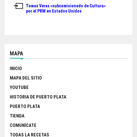
de
b
t
s
e
Tomas Veras «subcomisionado de Cultura»
o
e
A
entradas
por el PRM en Estados Unidos
o
r
p
k
p
MAPA
INICIO
MAPA DEL SITIO
YOUTUBE
HISTORIA DE PUERTO PLATA
PUERTO PLATA
TIENDA
COMUNÍCATE
TODAS LA RECETAS