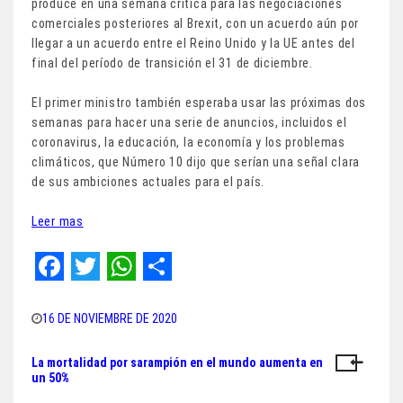
produce en una semana crítica para las negociaciones
comerciales posteriores al Brexit, con un acuerdo aún por
llegar a un acuerdo entre el Reino Unido y la UE antes del
final del período de transición el 31 de diciembre.
El primer ministro también esperaba usar las próximas dos
semanas para hacer una serie de anuncios, incluidos el
coronavirus, la educación, la economía y los problemas
climáticos, que Número 10 dijo que serían una señal clara
de sus ambiciones actuales para el país.
Leer mas
F
T
W
S
a
w
h
h
16 DE NOVIEMBRE DE 2020
c
i
a
a
La mortalidad por sarampión en el mundo aumenta en
Navegación
e
t
t
r
un 50%