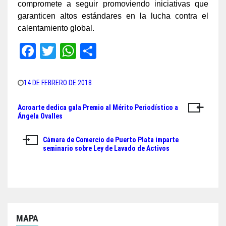
compromete a seguir promoviendo iniciativas que
garanticen altos estándares en la lucha contra el
calentamiento global.
Fa
T
W
Sh
ce
wi
ha
ar
bo
tt
ts
e
14 DE FEBRERO DE 2018
ok
er
A
Acroarte dedica gala Premio al Mérito Periodístico a
Navegación
pp
Ángela Ovalles
de
Cámara de Comercio de Puerto Plata imparte
entradas
seminario sobre Ley de Lavado de Activos
MAPA