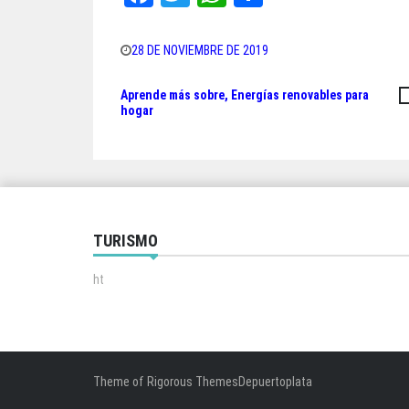
ce
wi
ha
ar
bo
tt
ts
e
28 DE NOVIEMBRE DE 2019
ok
er
A
Aprende más sobre, Energías renovables para
Navegación
pp
hogar
de
entradas
TURISMO
ht
Theme of
Rigorous Themes
Depuertoplata