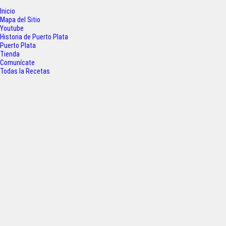
e
t
t
r
Inicio
b
t
s
e
Mapa del Sitio
o
e
A
Youtube
Historia de Puerto Plata
o
r
p
Puerto Plata
Tienda
k
p
Comunícate
Todas la Recetas