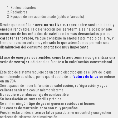
Suelos radiantes
Radiadores
Equipos de aire acondicionado (splits o fan-coils).
Desde que nació la
nueva normativa europea
sobre sostenibilidad y
energía renovable, la calefacción por aerotermia se ha posicionado
como uno de los métodos de calefacción más demandados por su
carácter renovable
, ya que consigue la energía por medio del aire, y
tiene un rendimiento muy elevado lo que además nos permite una
disminución del consumo energético muy importante.
El uso de energías sostenibles como la aerotermia nos garantiza una
serie de
ventajas
adicionales frente a la calefacción convencional:
Este tipo de sistema requiere de un gasto eléctrico que es el 30% de lo que
normalmente se utiliza, por lo que el coste de la
factura de la luz
se reduce
en un 70%
.
Son capaces de hacer la función de
calefacción, refrigeración y agua
caliente sanitaria
con un mismo sistema.
No requiere del almacenaje de combustible
.
Su
instalación es muy sencilla y rápida.
No emiten
ningún tipo de gas ni generan residuos ni humos
.
Los
costes de mantenimiento son muy pequeños
.
Pueden estar unidos a
termostatos
para obtener un control y una gestión
perfecta del sistema de climatización.