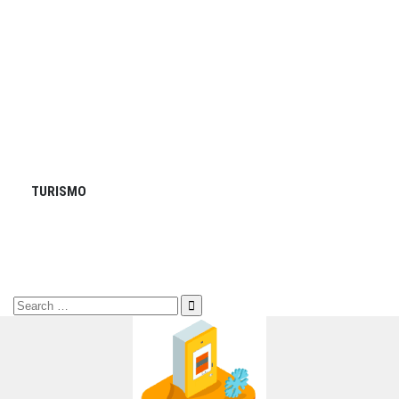
TURISMO
Search
for: