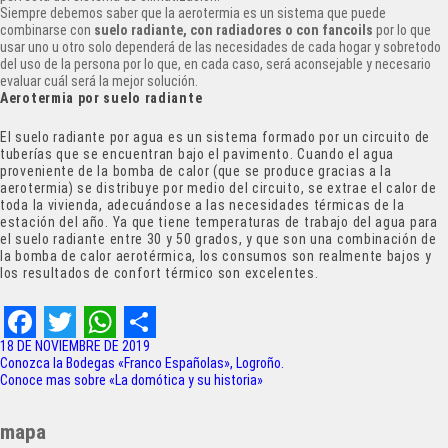
Siempre debemos saber que la aerotermia es un sistema que puede
combinarse con
suelo radiante, con radiadores o con fancoils
por lo que
usar uno u otro solo dependerá de las necesidades de cada hogar y sobretodo
del uso de la persona por lo que, en cada caso, será aconsejable y necesario
evaluar cuál será la mejor solución.
Aerotermia por suelo radiante
El suelo radiante por agua es un sistema formado por un circuito de
tuberías que se encuentran bajo el pavimento. Cuando el agua
proveniente de la bomba de calor (que se produce gracias a la
aerotermia) se distribuye por medio del circuito, se extrae el calor de
toda la vivienda, adecuándose a las necesidades térmicas de la
estación del año. Ya que tiene temperaturas de trabajo del agua para
el suelo radiante entre 30 y 50 grados, y que son una combinación de
la bomba de calor aerotérmica, los consumos son realmente bajos y
los resultados de confort térmico son excelentes.
F
T
W
S
18 DE NOVIEMBRE DE 2019
Navegación
Conozca la Bodegas «Franco Españolas», Logroño.
a
w
h
h
Conoce mas sobre «La domótica y su historia»
de
c
i
a
a
entradas
mapa