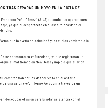
OS TRAS REPARAR UN HOYO EN LA PISTA DE
é Francisco Peña Gómez” (
AILA
) reanudó sus operaciones
rizaje, ya que el desperfecto en el asfalto ocasionó el
de julio.
nformó que la avería se solucionó y los vuelos volvieron a la
2604 se desmontaran enfurecidos, ya que registraron un
porque el mal tiempo en New Jersey impidió que el avión
u comprensión por los desperfecto en el asfalto
je de una aeronave”, informó Aerodom a través de un
an desocupar el avión para brindar asistencia con el