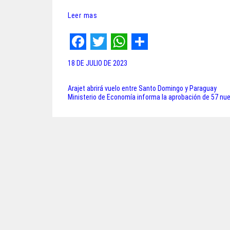
Leer mas
F
T
W
S
18 DE JULIO DE 2023
a
w
h
h
c
i
a
a
Arajet abrirá vuelo entre Santo Domingo y Paraguay
Navegación
Ministerio de Economía informa la aprobación de 57 nue
e
t
t
r
de
b
t
s
e
entradas
o
e
A
o
r
p
k
p