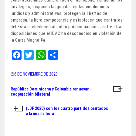
privilegios, disponen la igualdad en las condiciones
jurídicas y administrativas, protegen la libertad de
empresa, la libre competencia y establecen que contratos
del Estado obedecen al orden jurídico nacional, entre otras
disposiciones que el IDAC ha desconocido en violación de
la Carta Magna.##
Fa
T
W
Sh
ce
wi
ha
ar
bo
tt
ts
e
6 DE NOVIEMBRE DE 2020
ok
er
A
República Dominicana y Colombia renuevan
Navegación
pp
cooperación bilateral
de
(LDF 2020) con los cuatro partidos pautados
entradas
a la misma hora