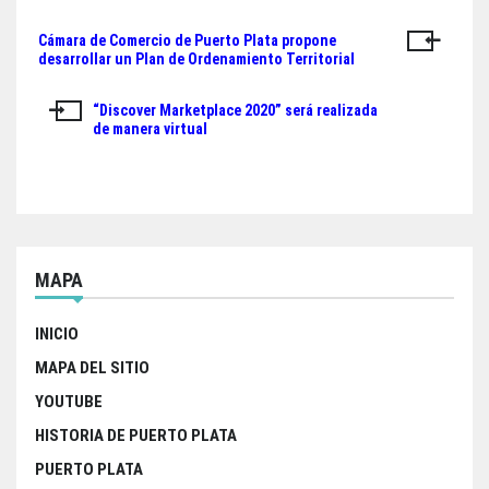
ok
er
A
Cámara de Comercio de Puerto Plata propone
Navegación
pp
desarrollar un Plan de Ordenamiento Territorial
de
“Discover Marketplace 2020” será realizada
entradas
de manera virtual
MAPA
INICIO
MAPA DEL SITIO
YOUTUBE
HISTORIA DE PUERTO PLATA
PUERTO PLATA