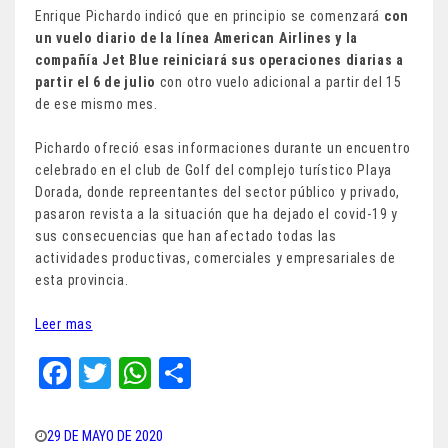
Enrique Pichardo indicó que en principio se comenzará
con
un vuelo diario de la línea American Airlines y la
compañía Jet Blue reiniciará sus operaciones diarias a
partir el 6 de julio
con otro vuelo adicional a partir del 15
de ese mismo mes.
Pichardo ofreció esas informaciones durante un encuentro
celebrado en el club de Golf del complejo turístico Playa
Dorada, donde repreentantes del sector público y privado,
pasaron revista a la situación que ha dejado el covid-19 y
sus consecuencias que han afectado todas las
actividades productivas, comerciales y empresariales de
esta provincia.
Leer mas
Fa
T
W
Sh
ce
wi
ha
ar
bo
tt
ts
e
29 DE MAYO DE 2020