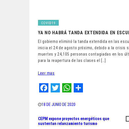
COVID19
YA NO HABRÁ TANDA EXTENDIDA EN ESCU
El gobierno eliminó la tanda extendida en las esc
inicia el 24 de agosto próximo, debido a la crisis
muertes y 24,105 personas contagiadas en los últ
para la reapertura de las clases el […]
Leer mas
F
T
W
S
a
w
h
h
18 DE JUNIO DE 2020
c
i
a
a
CEPM expone proyectos energéticos que
Navegación
e
t
t
r
sustentan relanzamiento turismo