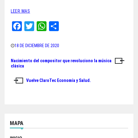
LEER MAS
Fa
T
W
Sh
ce
wi
ha
ar
bo
tt
ts
e
18 DE DICIEMBRE DE 2020
ok
er
A
Nacimiento del compositor que revoluciono la música
Navegación
pp
clásica
de
Vuelve ClaroTec Economía y Salud.
entradas
MAPA