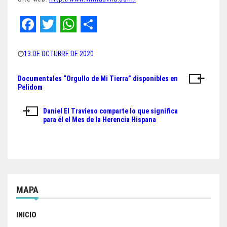
F
T
W
S
a
w
h
h
13 DE OCTUBRE DE 2020
c
i
a
a
Documentales “Orgullo de Mi Tierra” disponibles en
Navegación
e
t
t
r
Pelidom
de
b
t
s
e
Daniel El Travieso comparte lo que significa
o
e
A
entradas
para él el Mes de la Herencia Hispana
o
r
p
k
p
MAPA
INICIO