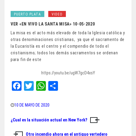
PUERTO PLATA
VIDEO
VER «EN VIVO LA SANTA MISA» 10-05-2020
La misa es el acto más elevado de toda la Iglesia católica y
otras denominaciones cristianas, ​ ya que el sacramento de
la Eucaristía es el centro y el compendio de todo el
cristianismo;​ todos los demás sacramentos se ordenan
para fin de este
https://youtu.be/ugW7gcD4xsY
Fa
T
W
Sh
ce
wi
ha
ar
bo
tt
ts
e
10 DE MAYO DE 2020
ok
er
A
¿Cual es la situación actual en New York?
Navegación
pp
de
Otro incendio ahora en el antiguo vertedero