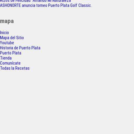
Navegación
Rizos de Felicidad “Amando Mi Naturaleza”
a
w
h
h
ASHONORTE anuncia torneo Puerto Plata Golf Classic.
de
c
i
a
a
entradas
mapa
e
t
t
r
Inicio
b
t
s
e
Mapa del Sitio
o
e
A
Youtube
Historia de Puerto Plata
o
r
p
Puerto Plata
Tienda
k
p
Comunícate
Todas la Recetas