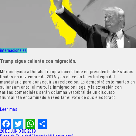
internacionales
Trump sigue caliente con migración.
México ayudó a Donald Trump a convertirse en presidente de Estados
Unidos en noviembre de 2016 y es clave en la estrategia del
mandatario para conseguir su reelección. Lo demostró este martes en
su lanzamiento: el muro, la inmigración ilegal y la extorsión con
tarifas comerciales serán columna vertebral de un discurso
triunfalista encaminado a reeditar el voto de sus electorado.
Leer mas
F
T
W
S
20 DE JUNIO DE 2019