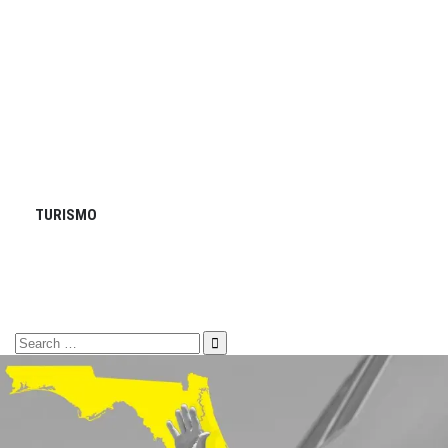
TURISMO
Search
for: