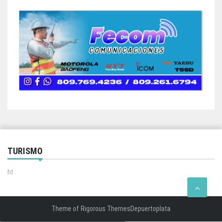
TURISMO
ht
Theme of
Rigorous Themes
Depuertoplata