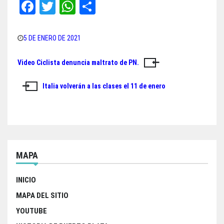
Fa
T
W
Sh
ce
wi
ha
ar
bo
tt
ts
e
5 DE ENERO DE 2021
ok
er
A
Video Ciclista denuncia maltrato de PN.
Navegación
pp
de
Italia volverán a las clases el 11 de enero
entradas
MAPA
INICIO
MAPA DEL SITIO
YOUTUBE