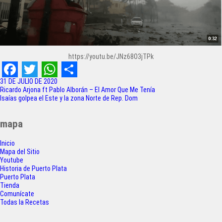
https://youtu.be/JNz68O3jTPk
F
T
W
S
31 DE JULIO DE 2020
Navegación
Ricardo Arjona ft Pablo Alborán – El Amor Que Me Tenía
a
w
h
h
Isaías golpea el Este y la zona Norte de Rep. Dom
de
c
i
a
a
entradas
mapa
e
t
t
r
Inicio
b
t
s
e
Mapa del Sitio
o
e
A
Youtube
Historia de Puerto Plata
o
r
p
Puerto Plata
Tienda
k
p
Comunícate
Todas la Recetas