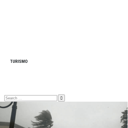
TURISMO
Search
for: