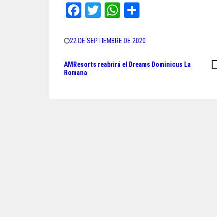
Fa
T
W
Sh
ce
wi
ha
ar
bo
tt
ts
e
22 DE SEPTIEMBRE DE 2020
ok
er
A
AMResorts reabrirá el Dreams Dominicus La
Navegación
pp
Romana
de
entradas