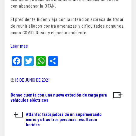
con abandonar la OTAN.
El presidente Biden viaja con la intención expresa de tratar
de reunir aliados contra amenazas y dificultades comunes,
como COVID, Rusia y el medio ambiente.
Leer mas
Fa
T
W
Sh
ce
wi
ha
ar
bo
tt
ts
e
15 DE JUNIO DE 2021
ok
er
A
Bonao cuenta con una nueva estación de carga para
Navegación
pp
vehículos eléctricos
de
Atlanta: trabajadora de un supermercado
entradas
murió y otras tres personas resultaron
heridas