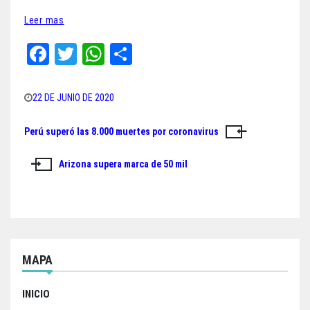
Leer mas
Fa
T
W
Sh
ce
wi
ha
ar
bo
tt
ts
e
22 DE JUNIO DE 2020
ok
er
A
Perú superó las 8.000 muertes por coronavirus
Navegación
pp
de
Arizona supera marca de 50 mil
entradas
MAPA
INICIO