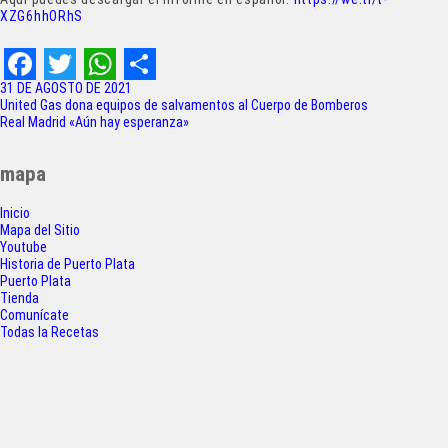
XZG6hhORhS
F
T
W
S
31 DE AGOSTO DE 2021
Navegación
United Gas dona equipos de salvamentos al Cuerpo de Bomberos
a
w
h
h
Real Madrid «Aún hay esperanza»
de
c
i
a
a
entradas
mapa
e
t
t
r
Inicio
b
t
s
e
Mapa del Sitio
o
e
A
Youtube
Historia de Puerto Plata
o
r
p
Puerto Plata
Tienda
k
p
Comunícate
Todas la Recetas