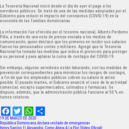
La Tesorería Nacional inició desde el día de ayer el pago a los
servidores públicos. Se trató de una de las medidas adoptadas por el
Gobierno para reducir el impacto del coronavirus (COVID-19) en la
economía de las familias dominicanas.
La información fue ofrecida por el tesorero nacional, Alberto Perdomo
Piña, a través de una nota de prensa enviada a los medios de
comunicación, quien destacó que los primeros en recibir sus salarios
fueron los pensionados civiles y militares. Agregó que la Tesorería
Nacional ha tomado las medidas que indica el protocolo para proteger
a su personal y para aplanar la curva de contagio del COVID-19.
Sin embargo, algunos servidores están laborando, con las medidas de
prevención correspondientes para minimizar los riesgos de contagio,
a fin de que los empleados públicos cobren su salario lo antes
posible. El pasado martes, el Gobierno anunció el cese de la actividad
comercial, excepto supermercados, colmados y farmacias. Se
dispuso, además, que la administración pública funcione al 50 % en
turnos rotativos.
F
T
W
S
19 DE MARZO DE 2020
Navegación
República Dominicana declara «estado de emergencia»
Henry Santos ft Alexandra- Como Abeja A La Flor (Video Oficial)