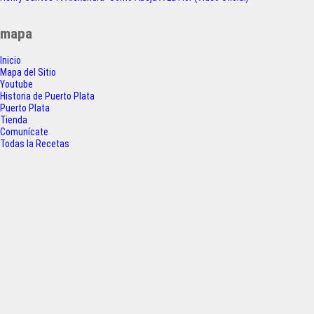
a
w
h
h
de
c
i
a
a
entradas
mapa
e
t
t
r
Inicio
b
t
s
e
Mapa del Sitio
o
e
A
Youtube
Historia de Puerto Plata
o
r
p
Puerto Plata
Tienda
k
p
Comunícate
Todas la Recetas