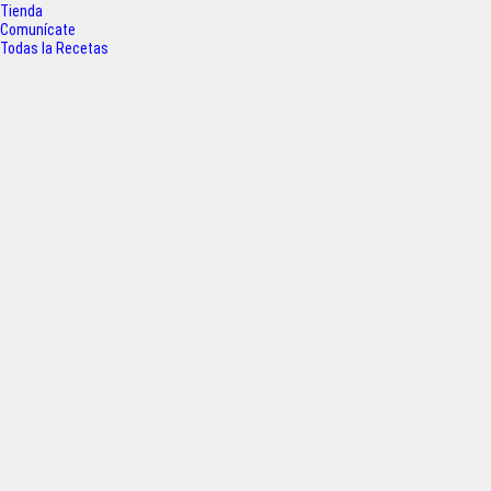
o
r
p
Tienda
k
p
Comunícate
Todas la Recetas