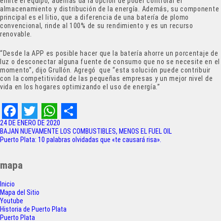
emite el equipo, además da la opción de poder controlar el
almacenamiento y distribución de la energía.
Además, su componente
principal es el litio, que a diferencia de una batería de plomo
convencional, rinde al 100% de su rendimiento y es un recurso
renovable.
“Desde la APP es posible hacer que la batería ahorre un porcentaje de
luz o desconectar alguna fuente de consumo que no se necesite en el
momento”, dijo Grullón. Agregó que “esta solución puede contribuir
con la competitividad de las pequeñas empresas y un mejor nivel de
vida en los hogares optimizando el uso de energía.”
F
T
W
S
24 DE ENERO DE 2020
Navegación
BAJAN NUEVAMENTE LOS COMBUSTIBLES, MENOS EL FUEL OIL
a
w
h
h
Puerto Plata: 10 palabras olvidadas que «te causará risa».
de
c
i
a
a
entradas
mapa
e
t
t
r
Inicio
b
t
s
e
Mapa del Sitio
o
e
A
Youtube
Historia de Puerto Plata
Puerto Plata