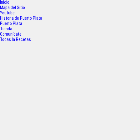
b
t
s
e
Inicio
o
e
A
Mapa del Sitio
Youtube
o
r
p
Historia de Puerto Plata
Puerto Plata
k
p
Tienda
Comunícate
Todas la Recetas