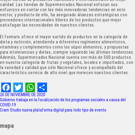
calidad. Las tiendas de Supermercados Nacional enfocan sus
esfuerzos en contar con las más innovadoras tendencias en este
sector, y producto de ello, ha asegurado alianzas estratégicas con
proveedores internacionales líderes de los productos que mejor
satisfagan las necesidades de nuestros clientes.
El formato ofrece el mayor surtido de productos en la categoría de
dieta y nutrición, atendiendo a diferentes regímenes alimenticios,
vitaminas y complementos como los súper alimentos, y propuestas
para intolerancias y dietas, siempre siguiendo las últimas tendencias.
Además, Supermercados Nacional cuenta con más de 500 productos
en nuestra categoría de frutas y vegetales, locales e importados, con
la variedad y calidad que sólo Nacional ofrece y acompañado del
característico servicio de alto nivel que merecen nuestros clientes.
F
T
W
S
26 DE NOVIEMBRE DE 2020
Navegación
Gobierno trabaja en la focalización de los programas sociales a causa del
a
w
h
h
COVID-19
de
Cram Studio nueva plataforma digital para todo tipo de evento
c
i
a
a
entradas
e
t
t
r
mapa