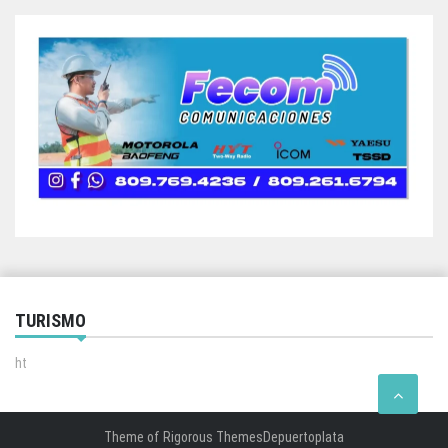
TURISMO
ht
Theme of
Rigorous Themes
Depuertoplata