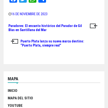
ce
wi
ha
ar
bo
tt
ts
e
16 DE NOVIEMBRE DE 2023
ok
er
A
Paradores: El encanto histórico del Parador de Gil
Navegación
pp
Blas en Santillana del Mar
de
Puerto Plata lanza su nueva marca destino:
entradas
“Puerto Plata, siempre real”
MAPA
INICIO
MAPA DEL SITIO
YOUTUBE